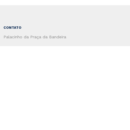
CONTATO
Palacinho da Praça da Bandeira
CEP 96810-178
Santa Cruz do Sul - RS - Brasil
(51) 3120-4660
CENTRO ADMINSTRATIVO
Rua Coronel Oscar Rafael Jost, 1551
CEP: 96815-713
Santa Cruz do Sul - RS - Brasil
Secretaria de Administração
(51) 3120-4100