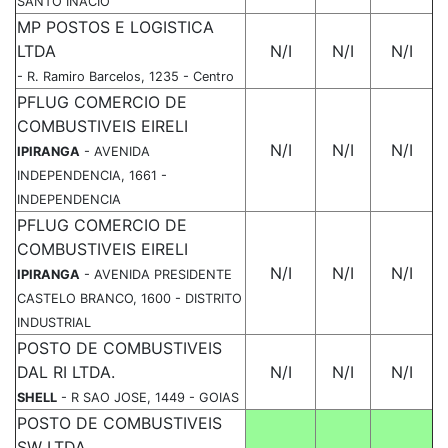
SANTO INACIO
MP POSTOS E LOGISTICA
LTDA
N/I
N/I
N/I
- R. Ramiro Barcelos, 1235 - Centro
PFLUG COMERCIO DE
COMBUSTIVEIS EIRELI
N/I
N/I
N/I
IPIRANGA
- AVENIDA
INDEPENDENCIA, 1661 -
INDEPENDENCIA
PFLUG COMERCIO DE
COMBUSTIVEIS EIRELI
N/I
N/I
N/I
IPIRANGA
- AVENIDA PRESIDENTE
CASTELO BRANCO, 1600 - DISTRITO
INDUSTRIAL
POSTO DE COMBUSTIVEIS
DAL RI LTDA.
N/I
N/I
N/I
SHELL
- R SAO JOSE, 1449 - GOIAS
POSTO DE COMBUSTIVEIS
SW LTDA