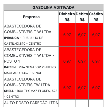
GASOLINA ADITIVADA
Dinheiro
Débito
Crédito
Empresa
R$
R$
R$
ABASTECEDORA DE
COMBUSTIVEIS T W LTDA
6,97
6,97
6,97
IPIRANGA
- RUA JULIO DE
CASTILHO,870 - CENTRO
ABASTECEDORA DE
COMBUSTIVEIS T W LTDA -
POSTO 1
6,97
6,97
6,97
RAIZEN
- RUA SENADOR PINHEIRO
MACHADO, 1367 - SENAI
ABASTECEDORA DE
COMBUSTÍVEIS TW LTDA
6,97
6,97
6,97
SHELL
- RUA THOMAZ FLORES, 578
- CENTRO
AUTO POSTO PAREDÃO LTDA