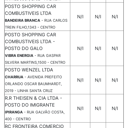
POSTO SHOPPING CAR
COMBUSTIVEIS LTDA
N/I
N/I
N/I
BANDEIRA BRANCA
- RUA CARLOS
TREIN FILHO,1343 - CENTRO
POSTO SHOPPING CAR
COMBUSTIVEIS LTDA -
POSTO DO GALO
N/I
N/I
N/I
VIBRA ENERGIA
- RUA GASPAR
SILVERA MARTINS,1500 - CENTRO
POSTO WENZEL LTDA
CHARRUA
- AVENIDA PREFEITO
N/I
N/I
N/I
ORLANDO OSCAR BAUMHARDT,
2019 - LINHA SANTA CRUZ
R.R THEISEN & CIA LTDA -
POSTO DO IMIGRANTE
N/I
N/I
N/I
IPIRANGA
- RUA GALVÃO COSTA,
400 - CENTRO
RC FRONTEIRA COMERCIO