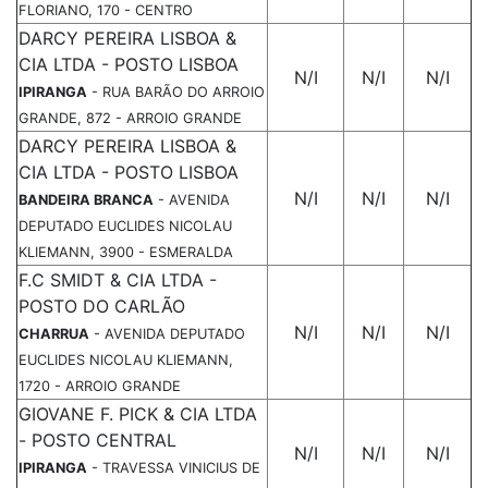
FLORIANO, 170 - CENTRO
DARCY PEREIRA LISBOA &
CIA LTDA - POSTO LISBOA
N/I
N/I
N/I
IPIRANGA
- RUA BARÃO DO ARROIO
GRANDE, 872 - ARROIO GRANDE
DARCY PEREIRA LISBOA &
CIA LTDA - POSTO LISBOA
N/I
N/I
N/I
BANDEIRA BRANCA
- AVENIDA
DEPUTADO EUCLIDES NICOLAU
KLIEMANN, 3900 - ESMERALDA
F.C SMIDT & CIA LTDA -
POSTO DO CARLÃO
N/I
N/I
N/I
CHARRUA
- AVENIDA DEPUTADO
EUCLIDES NICOLAU KLIEMANN,
1720 - ARROIO GRANDE
GIOVANE F. PICK & CIA LTDA
- POSTO CENTRAL
N/I
N/I
N/I
IPIRANGA
- TRAVESSA VINICIUS DE