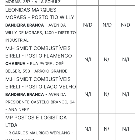
MORAIS, 387 - VILA SCHULZ
LEONIDAS MARQUES
MORAES - POSTO TIO WILLY
N/D
N/D
N/D
BANDEIRA BRANCA
- AVENIDA
WILLY DE MORAES, 1400 - DISTRITO
INDUSTRIAL
M.H SMIDT COMBUSTÍVEIS
EIRELI - POSTO FLAMENGO
N/I
N/I
N/I
CHARRUA
- RUA PADRE JOSÉ
BELSER, 553 - ARROIO GRANDE
M.H SMIDT COMBUSTÍVEIS
EIRELI - POSTO LAÇO VELHO
N/I
N/I
N/I
BANDEIRA BRANCA
- AVENIDA
PRESIDENTE CASTELO BRANCO, 64
- ANA NERY
MP POSTOS E LOGISTICA
LTDA
N/I
N/I
N/I
- R CARLOS MAURICIO WERLANG -