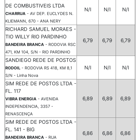
DE COMBUSTIVEIS LTDA
N/I
N/I
N/I
CHARRUA
- AV DEP. EUCLYDES N.
KLIEMANN, 670 - ANA NERY
RICHARD SAMUEL MORAES -
TIO WILLY RIO PARDINHO
6,79
6,79
6,79
BANDEIRA BRANCA
- RODOVIA RSC
471, KM 104, S/N - RIO PARDINHO
SANDIEGO REDE DE POSTOS
N/I
N/I
N/I
RODOIL
- RODOVIA RS 418, KM 8,1
S/N - Linha Nova
SIM REDE DE POSTOS LTDA -
FL. 117
6,89
6,89
6,89
VIBRA ENERGIA
- AVENIDA
INDEPENDENCIA, 3357 -
RENASCENÇA
SIM REDE DE POSTOS LTDA -
FL. 141 - BIG
6,86
6,86
6,86
BANDEIRA BRANCA
- RUA