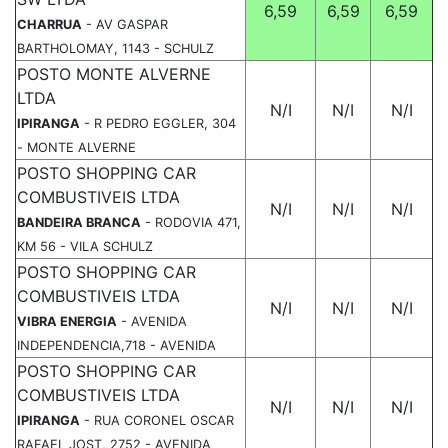
6,59
6,59
6,59
CHARRUA
- AV GASPAR
BARTHOLOMAY, 1143 - SCHULZ
POSTO MONTE ALVERNE
LTDA
N/I
N/I
N/I
IPIRANGA
- R PEDRO EGGLER, 304
- MONTE ALVERNE
POSTO SHOPPING CAR
COMBUSTIVEIS LTDA
N/I
N/I
N/I
BANDEIRA BRANCA
- RODOVIA 471,
KM 56 - VILA SCHULZ
POSTO SHOPPING CAR
COMBUSTIVEIS LTDA
N/I
N/I
N/I
VIBRA ENERGIA
- AVENIDA
INDEPENDENCIA,718 - AVENIDA
POSTO SHOPPING CAR
COMBUSTIVEIS LTDA
N/I
N/I
N/I
IPIRANGA
- RUA CORONEL OSCAR
RAFAEL JOST, 2752 - AVENIDA