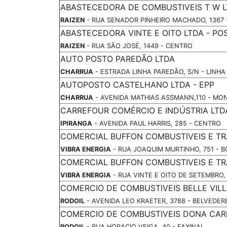
ABASTECEDORA DE COMBUSTIVEIS T W L
RAIZEN
- RUA SENADOR PINHEIRO MACHADO, 1367 
ABASTECEDORA VINTE E OITO LTDA - PO
RAIZEN
- RUA SÃO JOSÉ, 1449 - CENTRO
AUTO POSTO PAREDÃO LTDA
CHARRUA
- ESTRADA LINHA PAREDÃO, S/N - LINH
AUTOPOSTO CASTELHANO LTDA - EPP
CHARRUA
- AVENIDA MATHIAS ASSMANN,110 - MO
CARREFOUR COMÉRCIO E INDÚSTRIA LTD
IPIRANGA
- AVENIDA PAUL HARRIS, 285 - CENTRO
COMERCIAL BUFFON COMBUSTIVEIS E T
VIBRA ENERGIA
- RUA JOAQUIM MURTINHO, 751 - 
COMERCIAL BUFFON COMBUSTIVEIS E T
VIBRA ENERGIA
- RUA VINTE E OITO DE SETEMBRO, 
COMERCIO DE COMBUSTIVEIS BELLE VILL
RODOIL
- AVENIDA LEO KRAETER, 3788 - BELVEDER
COMERCIO DE COMBUSTIVEIS DONA CAR
RODOIL
- RUA HORACIO VEIGA, 40 - FAXINAL