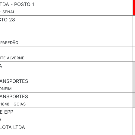
TDA - POSTO 1
- SENAI
STO 28
A PAREDÃO
NTE ALVERNE
A
RANSPORTES
BONFIM
RANSPORTES
1848 - GOIAS
E EPP
E
LOTA LTDA