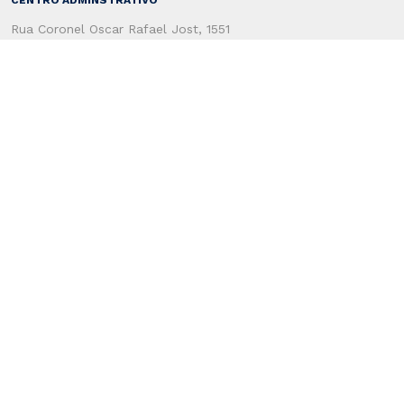
Rua Coronel Oscar Rafael Jost, 1551
CEP: 96815-713
Santa Cruz do Sul - RS - Brasil
Secretaria de Administração
(51) 3120-4100
Secretaria de Fazenda
(51) 3120-4200
SERVIÇOS AO USUÁRIO
Atendimento ao Cidadão
Topo do Site