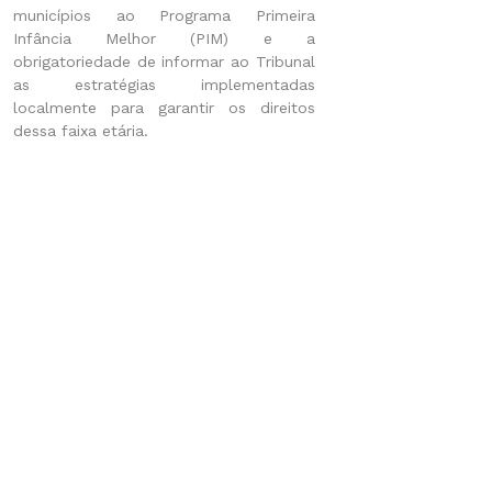
municípios ao Programa Primeira
Infância Melhor (PIM) e a
obrigatoriedade de informar ao Tribunal
as estratégias implementadas
localmente para garantir os direitos
dessa faixa etária.
CONTATO
Palacinho da Praça da Bandeira
CEP 96810-178
Santa Cruz do Sul - RS - Brasil