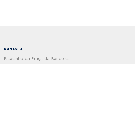
CONTATO
Palacinho da Praça da Bandeira
CEP 96810-178
Santa Cruz do Sul - RS - Brasil
(51) 3120-4660
CENTRO ADMINSTRATIVO
Rua Coronel Oscar Rafael Jost, 1551
CEP: 96815-713