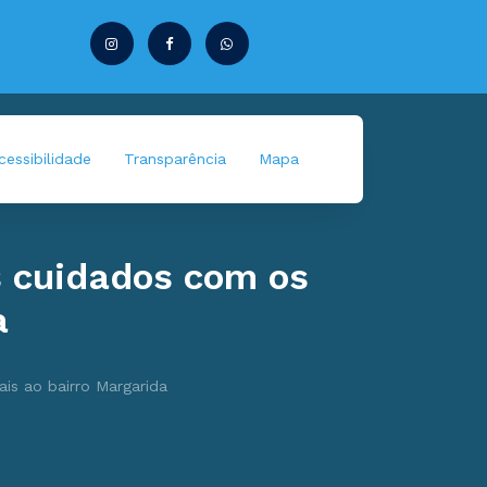
essibilidade
Transparência
Mapa
s cuidados com os
a
is ao bairro Margarida