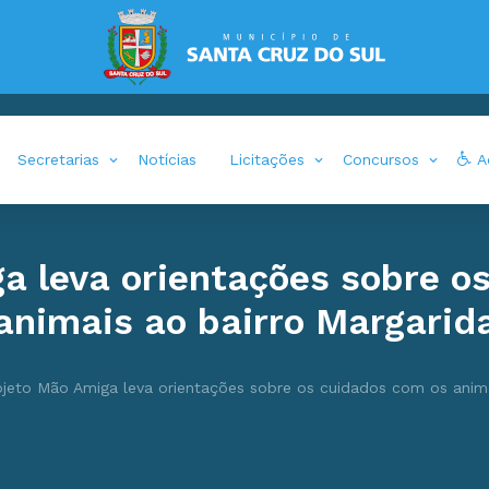
Secretarias
Notícias
Licitações
Concursos
Ac
a leva orientações sobre o
animais ao bairro Margarid
ojeto Mão Amiga leva orientações sobre os cuidados com os anima