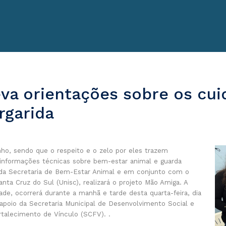
eva orientações sobre os cu
rgarida
ho, sendo que o respeito e o zelo por eles trazem
r informações técnicas sobre bem-estar animal e guarda
és da Secretaria de Bem-Estar Animal e em conjunto com o
nta Cruz do Sul (Unisc), realizará o projeto Mão Amiga. A
ade, ocorrerá durante a manhã e tarde desta quarta-feira, dia
 apoio da Secretaria Municipal de Desenvolvimento Social e
rtalecimento de Vínculo (SCFV). .