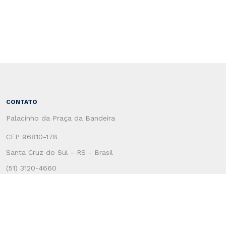
CONTATO
Palacinho da Praça da Bandeira
CEP 96810-178
Santa Cruz do Sul - RS - Brasil
(51) 3120-4660
CENTRO ADMINSTRATIVO
Rua Coronel Oscar Rafael Jost, 1551