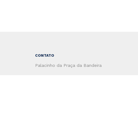
CONTATO
Palacinho da Praça da Bandeira
CEP 96810-178
Santa Cruz do Sul - RS - Brasil
(51) 3120-4660