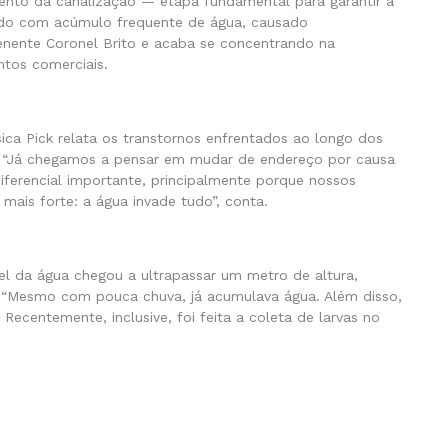
mento da canalização — etapa fundamental para garantir a
endo com acúmulo frequente de água, causado
enente Coronel Brito e acaba se concentrando na
ntos comerciais.
ssica Pick relata os transtornos enfrentados ao longo dos
a. “Já chegamos a pensar em mudar de endereço por causa
ferencial importante, principalmente porque nossos
mais forte: a água invade tudo”, conta.
vel da água chegou a ultrapassar um metro de altura,
. “Mesmo com pouca chuva, já acumulava água. Além disso,
Recentemente, inclusive, foi feita a coleta de larvas no