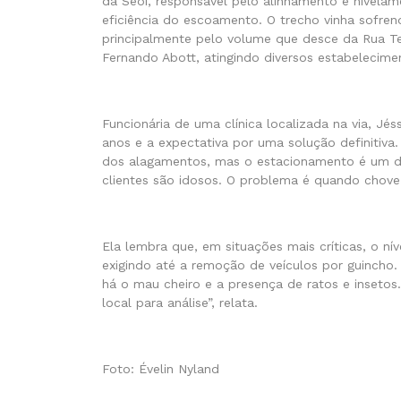
da Seoi, responsável pelo alinhamento e nivela
eficiência do escoamento. O trecho vinha sofr
principalmente pelo volume que desce da Rua T
Fernando Abott, atingindo diversos estabelecime
Funcionária de uma clínica localizada na via, Jé
anos e a expectativa por uma solução definitiv
dos alagamentos, mas o estacionamento é um di
clientes são idosos. O problema é quando chove 
Ela lembra que, em situações mais críticas, o ní
exigindo até a remoção de veículos por guincho
há o mau cheiro e a presença de ratos e insetos. 
local para análise”, relata.
Foto: Évelin Nyland