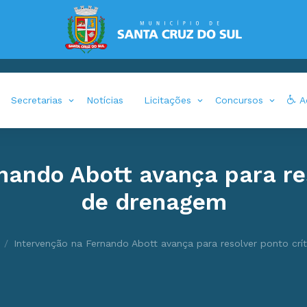
Secretarias
Notícias
Licitações
Concursos
Ac
nando Abott avança para res
de drenagem
Intervenção na Fernando Abott avança para resolver ponto crí