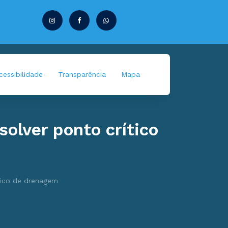
essibilidade
Transparência
Mapa
olver ponto crítico
tico de drenagem