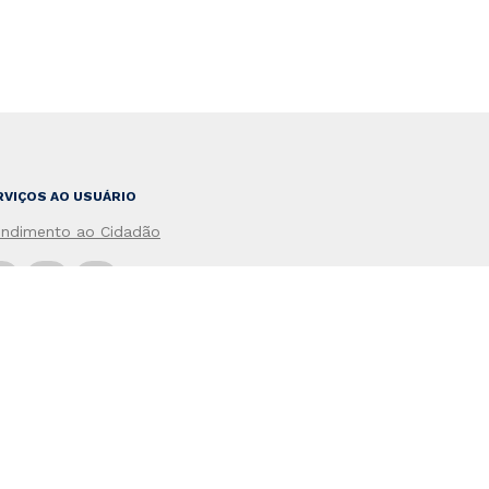
RVIÇOS AO USUÁRIO
endimento ao Cidadão
po do Site