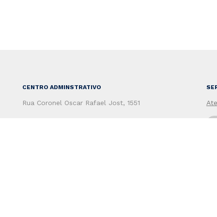
CENTRO ADMINSTRATIVO
SE
Rua Coronel Oscar Rafael Jost, 1551
At
CEP: 96815-713
Santa Cruz do Sul - RS - Brasil
Secretaria de Administração
To
(51) 3120-4100
Secretaria de Fazenda
(51) 3120-4200