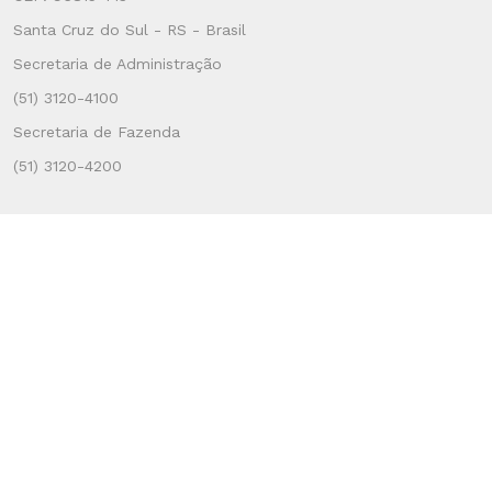
Santa Cruz do Sul - RS - Brasil
Secretaria de Administração
(51) 3120-4100
Secretaria de Fazenda
(51) 3120-4200
SERVIÇOS AO USUÁRIO
Atendimento ao Cidadão
Topo do Site