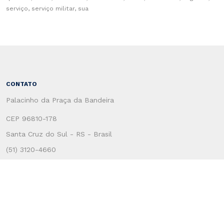
serviço, serviço militar, sua
CONTATO
Palacinho da Praça da Bandeira
CEP 96810-178
Santa Cruz do Sul - RS - Brasil
(51) 3120-4660
CENTRO ADMINSTRATIVO
Rua Coronel Oscar Rafael Jost, 1551
CEP: 96815-713