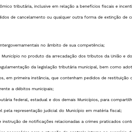
co tributária, inclusive em relação a benefícios fiscais e incentiv
didos de cancelamento ou qualquer outra forma de extinção de cré
 intergovernamentais no âmbito de sua competência;
 do Município no produto da arrecadação dos tributos da União e d
gulamentação da legislação tributária municipal, bem como adota
vos, em primeira instância, que contenham pedidos de restituição d
erente a débitos municipais;
butária federal, estadual e dos demais Municípios, para comparti
l pela representação judicial do Município em matéria fiscal;
instrução de notificações relacionadas a crimes praticados contr