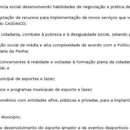
stência social desenvolvendo habilidades de negociação e prática
 captação de recursos para implementação de novos serviços que 
s do CADÚNICO;
a cidadania, combate à pobreza e à desigualdade social, zelando p
ção social de média e alta complexidade de acordo com a Polític
aria da Penha;
 concernentes à realidade e voltadas à formação plena da cidadani
al; e
nicipal de esportes e lazer;
os e programas municipais de esporte e lazer;
nvênios com entidades afins, públicas e privadas, para a implant
 Município;
e desenvolvimento do esporte amador e de eventos desportivos 