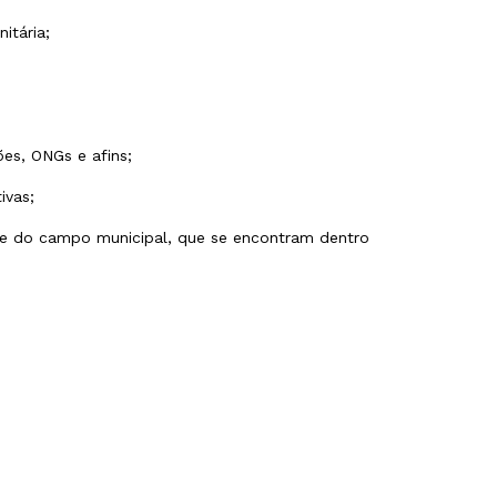
itária;
ões, ONGs e afins;
ivas;
 e do campo municipal, que se encontram dentro
e, atividades, autonomia, auxiliar, baixa, base, busca,