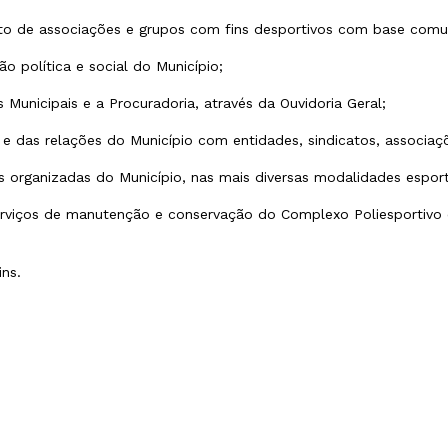
to de associações e grupos com fins desportivos com base comun
o política e social do Município;
s Municipais e a Procuradoria, através da Ouvidoria Geral;
 e das relações do Município com entidades, sindicatos, associaç
s organizadas do Município, nas mais diversas modalidades esport
serviços de manutenção e conservação do Complexo Poliesportivo
fins.
panhar, ajuda, apoio, arquivo, assessor, assessoria, atendimento, atividad