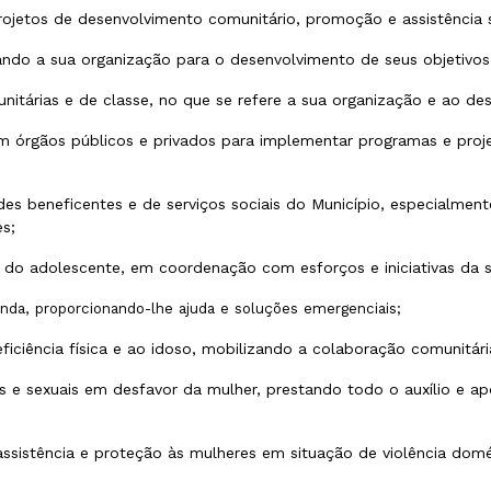
rojetos de desenvolvimento comunitário, promoção e assistência 
visando a sua organização para o desenvolvimento de seus objetiv
unitárias e de classe, no que se refere a sua organização e ao d
m órgãos públicos e privados para implementar programas e proj
des beneficentes e de serviços sociais do Município, especialme
es;
e do adolescente, em coordenação com esforços e iniciativas da
renda, proporcionando-lhe ajuda e soluções emergenciais;
ficiência física e ao idoso, mobilizando a colaboração comunitár
is e sexuais em desfavor da mulher, prestando todo o auxílio e ap
assistência e proteção às mulheres em situação de violência dom