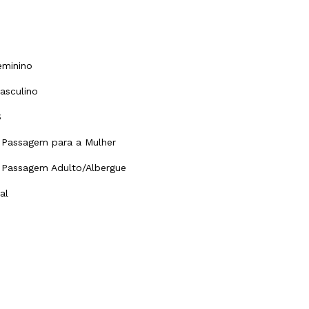
l
eminino
asculino
S
Passagem para a Mulher
Passagem Adulto/Albergue
ial