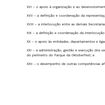
XVI – o apoio à organização e ao desenvolvimen
XVII – a definição e coordenação da representaçã
XVIII – a interlocução entre as demais Secretaria
XIX – a definição e coordenação da interlocução
XX – o apoio às entidades, departamentos e liga
XXI – a administração, gestão e execução dos 
do perímetro do Parque da Oktoberfest; e
XXII – o desempenho de outras competências a
Palavras-chave para encontrar esta página: abrigo, acom