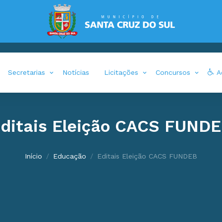
Secretarias
Notícias
Licitações
Concursos
Ac
ditais Eleição CACS FUND
Início
Educação
Editais Eleição CACS FUNDEB