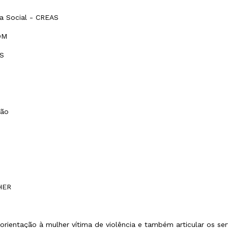
ia Social - CREAS
DM
AS
são
HER
e orientação à mulher vítima de violência e também articular os se