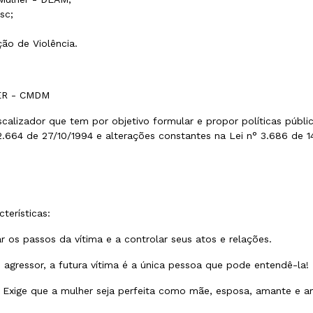
sc;
ão de Violência.
ER - CMDM
calizador que tem por objetivo formular e propor políticas públic
 2.664 de 27/10/1994 e alterações constantes na Lei n° 3.686 de 1
terísticas:
os passos da vítima e a controlar seus atos e relações.
agressor, a futura vítima é a única pessoa que pode entendê-la!
a: Exige que a mulher seja perfeita como mãe, esposa, amante e a