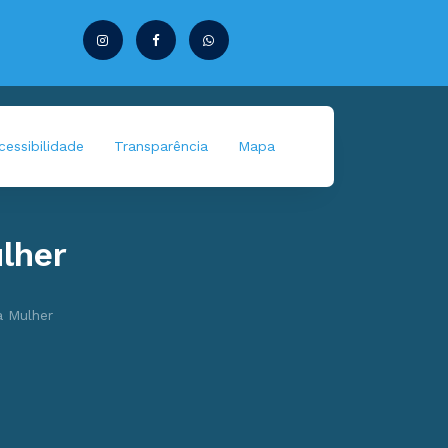
essibilidade
Transparência
Mapa
lher
a Mulher