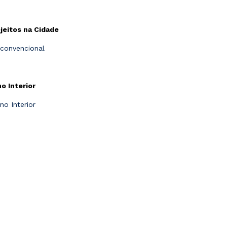
jeitos na Cidade
 convencional
o Interior
no Interior
, interior, santa, santa cruz