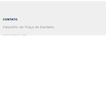
CONTATO
Palacinho da Praça da Bandeira
CEP 96810-178
Santa Cruz do Sul - RS - Brasil
(51) 3120-4660
CENTRO ADMINSTRATIVO
Rua Coronel Oscar Rafael Jost, 1551
CEP: 96815-713
Santa Cruz do Sul - RS - Brasil
Secretaria de Administração
(51) 3120-4100