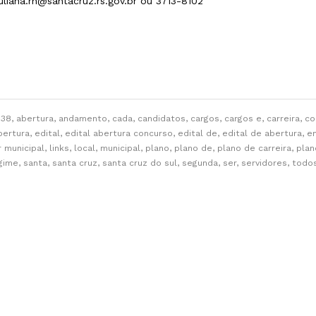
juliana.rh@santacruz.rs.gov.br ou 3713-8102
738, abertura, andamento, cada, candidatos, cargos, cargos e, carreira, 
abertura, edital, edital abertura concurso, edital de, edital de abertura, e
municipal, links, local, municipal, plano, plano de, plano de carreira, pla
gime, santa, santa cruz, santa cruz do sul, segunda, ser, servidores, tod
CENTRO ADMINSTRATIVO
SE
Rua Coronel Oscar Rafael Jost, 1551
At