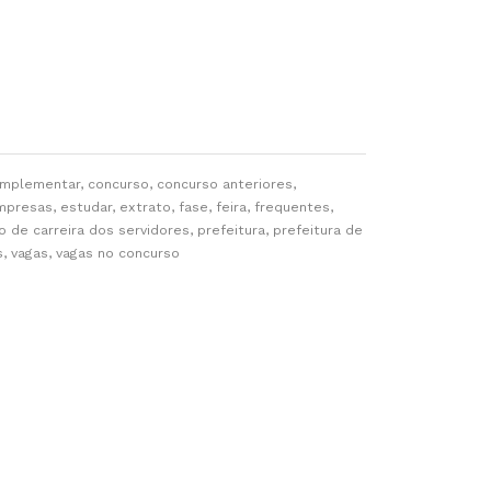
complementar, concurso, concurso anteriores,
mpresas, estudar, extrato, fase, feira, frequentes,
no de carreira dos servidores, prefeitura, prefeitura de
os, vagas, vagas no concurso
RVIÇOS AO USUÁRIO
endimento ao Cidadão