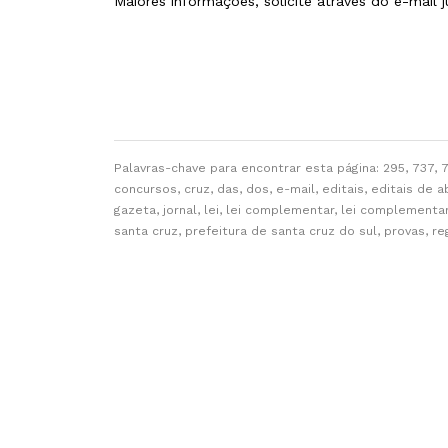
Maiores informações, solicite através do e-mail 
Palavras-chave para encontrar esta página: 295, 737, 
concursos, cruz, das, dos, e-mail, editais, editais de 
gazeta, jornal, lei, lei complementar, lei complementar 
santa cruz, prefeitura de santa cruz do sul, provas, re
CONTATO
Palacinho da Praça da Bandeira