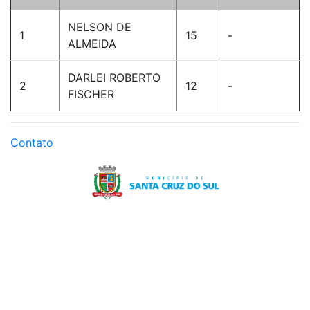
NELSON DE
1
15
-
ALMEIDA
DARLEI ROBERTO
2
12
-
FISCHER
Contato