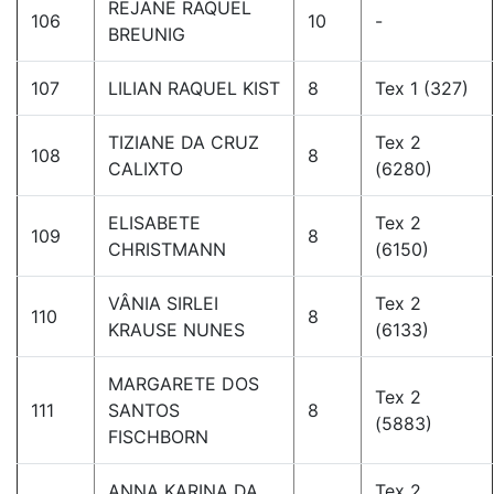
REJANE RAQUEL
106
10
-
BREUNIG
107
LILIAN RAQUEL KIST
8
Tex 1 (327)
TIZIANE DA CRUZ
Tex 2
108
8
CALIXTO
(6280)
ELISABETE
Tex 2
109
8
CHRISTMANN
(6150)
VÂNIA SIRLEI
Tex 2
110
8
KRAUSE NUNES
(6133)
MARGARETE DOS
Tex 2
111
SANTOS
8
(5883)
FISCHBORN
ANNA KARINA DA
Tex 2