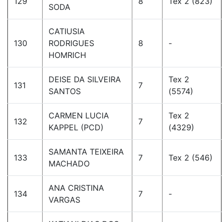
129
8
Tex 2 (823)
SODA
CATIUSIA
130
RODRIGUES
8
-
HOMRICH
DEISE DA SILVEIRA
Tex 2
131
7
SANTOS
(5574)
CARMEN LUCIA
Tex 2
132
7
KAPPEL (PCD)
(4329)
SAMANTA TEIXEIRA
133
7
Tex 2 (546)
MACHADO
ANA CRISTINA
134
7
-
VARGAS