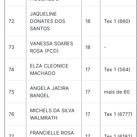
JAQUELINE
72
DONATES DOS
18
Tex 1 (880)
SANTOS
VANESSA SOARES
73
18
-
ROSA (PCD)
ELZA CLEONICE
74
17
Tex 1 (564)
MACHADO
ANGELA JACIRA
75
17
mais de 60
BANGEL
MICHELS DA SILVA
76
17
Tex 1 (6777)
WALMRATH
FRANCIELLE ROSA
77
17
Tex 1 (6192)