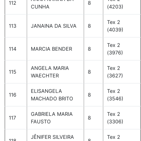
112
8
CUNHA
(4203)
Tex 2
113
JANAINA DA SILVA
8
(4039)
Tex 2
114
MARCIA BENDER
8
(3976)
ANGELA MARIA
Tex 2
115
8
WAECHTER
(3627)
ELISANGELA
Tex 2
116
8
MACHADO BRITO
(3546)
GABRIELA MARIA
Tex 2
117
8
FAUSTO
(3306)
JÊNIFER SILVEIRA
Tex 2
118
8