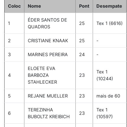
Coloc
Nome
Pont
Desempate
ÉDER SANTOS DE
1
25
Tex 1 (6616)
QUADROS
2
CRISTIANE KNAAK
25
-
3
MARINES PEREIRA
24
-
ELOETE EVA
Tex 1
4
BARBOZA
23
(10244)
STAHLECKER
5
REJANE MUELLER
23
mais de 60
TEREZINHA
Tex 1
6
23
BUBOLTZ KREIBICH
(10597)