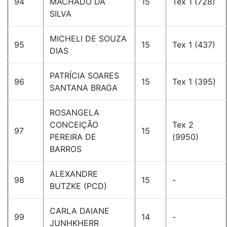
94
MACHADO DA
15
Tex 1 (728)
SILVA
MICHELI DE SOUZA
95
15
Tex 1 (437)
DIAS
PATRÍCIA SOARES
96
15
Tex 1 (395)
SANTANA BRAGA
ROSANGELA
CONCEIÇÃO
Tex 2
97
15
PEREIRA DE
(9950)
BARROS
ALEXANDRE
98
15
-
BUTZKE (PCD)
CARLA DAIANE
99
14
-
JUNHKHERR