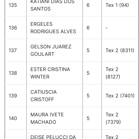
KATIANI DIAS DOS
135
6
Tex 1 (94)
SANTOS
ERGELES
136
6
-
RODRIGUES ALVES
GELSON JUAREZ
137
5
Tex 2 (8311)
GOULART
ESTER CRISTINA
Tex 2
138
5
WINTER
(8127)
CATIUSCIA
139
5
Tex 2 (7401)
CRISTOFF
MAURA IVETE
Tex 2
140
5
MACHADO
(7379)
DEISE PELUCCI DA
Tex 2