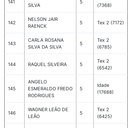
141
5
SILVA
(7368)
NELSON JAIR
142
5
Tex 2 (7172)
RAENCK
CARLA ROSANA
Tex 2
143
5
SILVA DA SILVA
(6785)
Tex 2
144
RAQUEL SILVEIRA
5
(6542)
ANGELO
Idade
145
ESMERALDO FREDO
5
(17688)
RODRIGUES
WAGNER LEÃO DE
Tex 2
146
5
LEÃO
(6425)