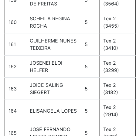
159
5
DE FREITAS
(3564)
SCHEILA REGINA
Tex 2
160
5
ROCHA
(3455)
GUILHERME NUNES
Tex 2
161
5
TEIXEIRA
(3410)
JOSENEI ELOI
Tex 2
162
5
HELFER
(3299)
JOICE SALING
Tex 2
163
5
SIEGERT
(3182)
Tex 2
164
ELISANGELA LOPES
5
(2914)
JOSÉ FERNANDO
Tex 2
165
5