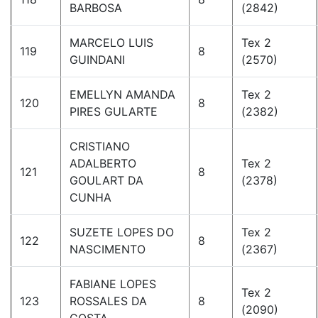
BARBOSA
(2842)
MARCELO LUIS
Tex 2
119
8
GUINDANI
(2570)
EMELLYN AMANDA
Tex 2
120
8
PIRES GULARTE
(2382)
CRISTIANO
ADALBERTO
Tex 2
121
8
GOULART DA
(2378)
CUNHA
SUZETE LOPES DO
Tex 2
122
8
NASCIMENTO
(2367)
FABIANE LOPES
Tex 2
123
ROSSALES DA
8
(2090)