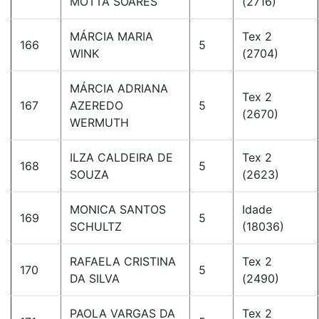
MOTTA SOARES
(2716)
MÁRCIA MARIA
Tex 2
166
5
WINK
(2704)
MÁRCIA ADRIANA
Tex 2
167
AZEREDO
5
(2670)
WERMUTH
ILZA CALDEIRA DE
Tex 2
168
5
SOUZA
(2623)
MONICA SANTOS
Idade
169
5
SCHULTZ
(18036)
RAFAELA CRISTINA
Tex 2
170
5
DA SILVA
(2490)
PAOLA VARGAS DA
Tex 2