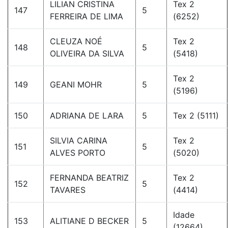
LILIAN CRISTINA
Tex 2
147
5
FERREIRA DE LIMA
(6252)
CLEUZA NOÉ
Tex 2
148
5
OLIVEIRA DA SILVA
(5418)
Tex 2
149
GEANI MOHR
5
(5196)
150
ADRIANA DE LARA
5
Tex 2 (5111)
SILVIA CARINA
Tex 2
151
5
ALVES PORTO
(5020)
FERNANDA BEATRIZ
Tex 2
152
5
TAVARES
(4414)
Idade
153
ALITIANE D BECKER
5
(12664)