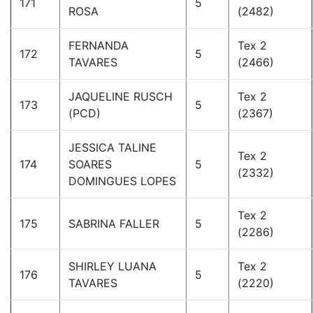
171
5
ROSA
(2482)
FERNANDA
Tex 2
172
5
TAVARES
(2466)
JAQUELINE RUSCH
Tex 2
173
5
(PCD)
(2367)
JESSICA TALINE
Tex 2
174
SOARES
5
(2332)
DOMINGUES LOPES
Tex 2
175
SABRINA FALLER
5
(2286)
SHIRLEY LUANA
Tex 2
176
5
TAVARES
(2220)