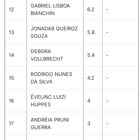
GABRIEL LISBOA
12
6.2
-
BIANCHIN
JONADAB QUEIROZ
13
5.8
-
SOUZA
DEBORA
14
5.4
-
VOLLBRECHT
RODRIGO NUNES
15
4.2
-
DA SILVA
ÉVELINC LUIZI
16
4
-
HUPPES
ANDRÉIA PRUNI
17
3
-
GUERRA