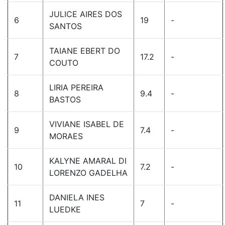
JULICE AIRES DOS
6
19
-
SANTOS
TAIANE EBERT DO
7
17.2
-
COUTO
LIRIA PEREIRA
8
9.4
-
BASTOS
VIVIANE ISABEL DE
9
7.4
-
MORAES
KALYNE AMARAL DI
10
7.2
-
LORENZO GADELHA
DANIELA INES
11
7
-
LUEDKE