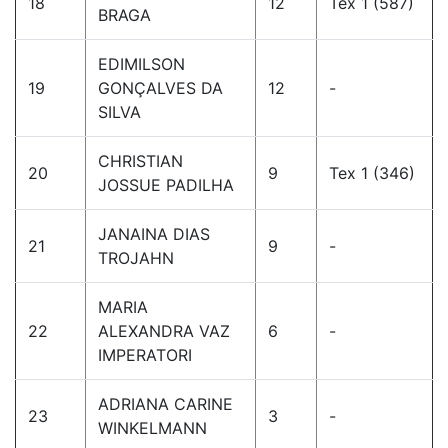
18
12
Tex 1 (587)
BRAGA
EDIMILSON
19
GONÇALVES DA
12
-
SILVA
CHRISTIAN
20
9
Tex 1 (346)
JOSSUE PADILHA
JANAINA DIAS
21
9
-
TROJAHN
MARIA
22
ALEXANDRA VAZ
6
-
IMPERATORI
ADRIANA CARINE
23
3
-
WINKELMANN