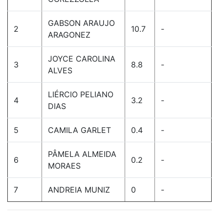
GABSON ARAUJO
2
10.7
-
ARAGONEZ
JOYCE CAROLINA
3
8.8
-
ALVES
LIÉRCIO PELIANO
4
3.2
-
DIAS
5
CAMILA GARLET
0.4
-
PÂMELA ALMEIDA
6
0.2
-
MORAES
7
ANDREIA MUNIZ
0
-