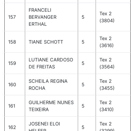
FRANCELI
Tex 2
157
BERVANGER
5
(3804)
ERTHAL
Tex 2
158
TIANE SCHOTT
5
(3616)
LUTIANE CARDOSO
Tex 2
159
5
DE FREITAS
(3564)
SCHEILA REGINA
Tex 2
160
5
ROCHA
(3455)
GUILHERME NUNES
Tex 2
161
5
TEIXEIRA
(3410)
JOSENEI ELOI
Tex 2
162
5
HELFER
(3299)