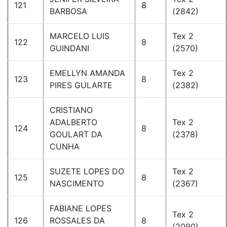
121
8
BARBOSA
(2842)
MARCELO LUIS
Tex 2
122
8
GUINDANI
(2570)
EMELLYN AMANDA
Tex 2
123
8
PIRES GULARTE
(2382)
CRISTIANO
ADALBERTO
Tex 2
124
8
GOULART DA
(2378)
CUNHA
SUZETE LOPES DO
Tex 2
125
8
NASCIMENTO
(2367)
FABIANE LOPES
Tex 2
126
ROSSALES DA
8
(2090)