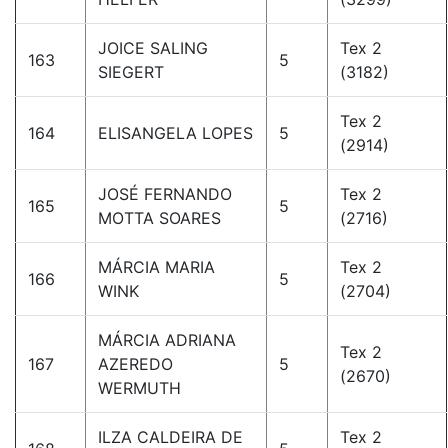
JOICE SALING
Tex 2
163
5
SIEGERT
(3182)
Tex 2
164
ELISANGELA LOPES
5
(2914)
JOSÉ FERNANDO
Tex 2
165
5
MOTTA SOARES
(2716)
MÁRCIA MARIA
Tex 2
166
5
WINK
(2704)
MÁRCIA ADRIANA
Tex 2
167
AZEREDO
5
(2670)
WERMUTH
ILZA CALDEIRA DE
Tex 2