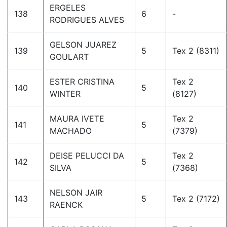
ERGELES
138
6
-
RODRIGUES ALVES
GELSON JUAREZ
139
5
Tex 2 (8311)
GOULART
ESTER CRISTINA
Tex 2
140
5
WINTER
(8127)
MAURA IVETE
Tex 2
141
5
MACHADO
(7379)
DEISE PELUCCI DA
Tex 2
142
5
SILVA
(7368)
NELSON JAIR
143
5
Tex 2 (7172)
RAENCK