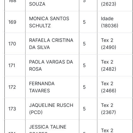
168
5
SOUZA
(2623)
MONICA SANTOS
Idade
169
5
SCHULTZ
(18036)
RAFAELA CRISTINA
Tex 2
170
5
DA SILVA
(2490)
PAOLA VARGAS DA
Tex 2
171
5
ROSA
(2482)
FERNANDA
Tex 2
172
5
TAVARES
(2466)
JAQUELINE RUSCH
Tex 2
173
5
(PCD)
(2367)
JESSICA TALINE
Tex 2