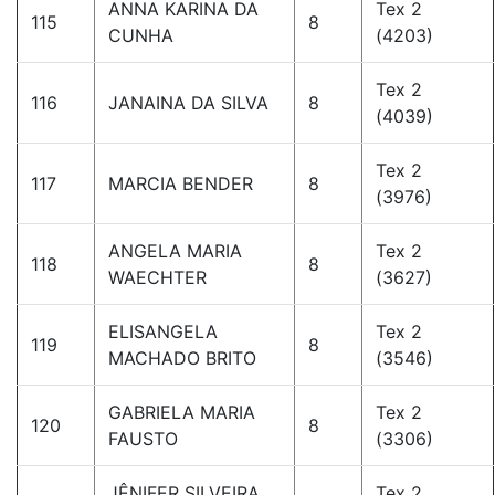
ANNA KARINA DA
Tex 2
115
8
CUNHA
(4203)
Tex 2
116
JANAINA DA SILVA
8
(4039)
Tex 2
117
MARCIA BENDER
8
(3976)
ANGELA MARIA
Tex 2
118
8
WAECHTER
(3627)
ELISANGELA
Tex 2
119
8
MACHADO BRITO
(3546)
GABRIELA MARIA
Tex 2
120
8
FAUSTO
(3306)
JÊNIFER SILVEIRA
Tex 2