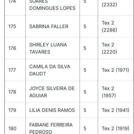
174
SOARES
5
(2332)
DOMINGUES LOPES
Tex 2
175
SABRINA FALLER
5
(2286)
SHIRLEY LUANA
Tex 2
176
5
TAVARES
(2220)
CAMILA DA SILVA
177
5
Tex 2 (1971)
DAUDT
JOYCE SILVEIRA DE
Tex 2
178
5
AGUIAR
(1957)
179
LILIA DENIS RAMOS
5
Tex 2 (1941)
FABIANE FERREIRA
180
5
Tex 2 (1919)
PEDROSO