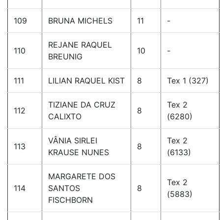
109
BRUNA MICHELS
11
-
REJANE RAQUEL
110
10
-
BREUNIG
111
LILIAN RAQUEL KIST
8
Tex 1 (327)
TIZIANE DA CRUZ
Tex 2
112
8
CALIXTO
(6280)
VÂNIA SIRLEI
Tex 2
113
8
KRAUSE NUNES
(6133)
MARGARETE DOS
Tex 2
114
SANTOS
8
(5883)
FISCHBORN